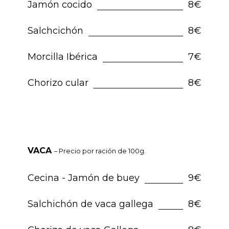
Jamón cocido
8€
Salchcichón
8€
Morcilla Ibérica
7€
Chorizo cular
8€
VACA
– Precio por ración de 100g.
Cecina - Jamón de buey
9€
Salchichón de vaca gallega
8€